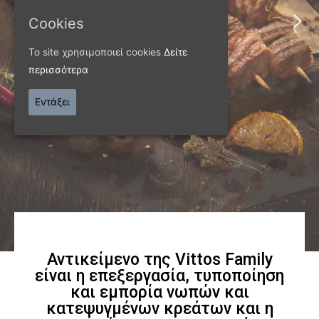
Παράγουμε προϊόντα
Cookies
εξαιρετικής
Το site χρησιμοποιεί cookies
Δείτε
περισσότερα
ποιότητας
Εντάξει
Γνωρίστε μας
Αντικείμενο της Vittos Family
είναι η επεξεργασία, τυποποίηση
και εμπορία νωπών και
κατεψυγμένων κρεάτων και η