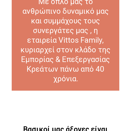
Με όπλο μας το
ανθρώπινο δυναμικό μας
και συμμάχους τους
συνεργάτες μας , η
εταιρεία Vittos Family,
κυριαρχεί στον κλάδο της
Εμπορίας & Επεξεργασίας
Κρεάτων πάνω από 40
χρόνια.
Βασικοί μας άξονες είναι