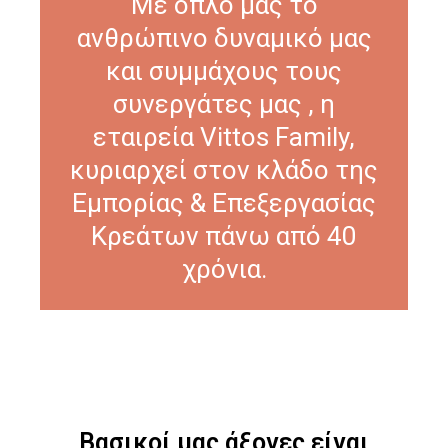
Με όπλο μας το
ανθρώπινο δυναμικό μας
και συμμάχους τους
συνεργάτες μας , η
εταιρεία Vittos Family,
κυριαρχεί στον κλάδο της
Εμπορίας & Επεξεργασίας
Κρεάτων πάνω από 40
χρόνια.
Βασικοί μας άξονες είναι