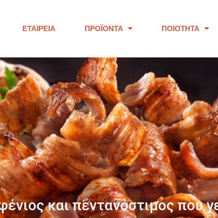
ΕΤΑΙΡΕΊΑ
ΠΡΟΪΌΝΤΑ
ΠΟΙΌΤΗΤΑ
ΠΑΝΩ ΑΠΟ 40 ΧΡΟΝΙΑ
ουμε προϊόντα εξαιρετικής ποι