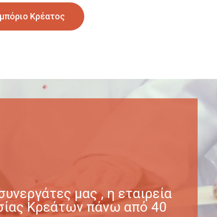
μπόριο Κρέατος
υνεργάτες μας , η εταιρεία
γασίας Κρεάτων πάνω από 40