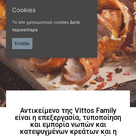
ΠΑΝΩ ΑΠΟ 40 ΧΡΟΝΙΑ
Cookies
Παράγουμε προϊόντα
Το site χρησιμοποιεί cookies
Δείτε
περισσότερα
εξαιρετικής
Εντάξει
ποιότητας
Γνωρίστε μας
Αντικείμενο της Vittos Family
είναι η επεξεργασία, τυποποίηση
και εμπορία νωπών και
κατεψυγμένων κρεάτων και η