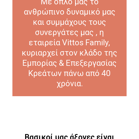
Με όπλο μας το
ανθρώπινο δυναμικό μας
και συμμάχους τους
συνεργάτες μας , η
εταιρεία Vittos Family,
κυριαρχεί στον κλάδο της
Εμπορίας & Επεξεργασίας
Κρεάτων πάνω από 40
χρόνια.
Βασικοί μας άξονες είναι