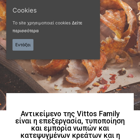
ΠΑΝΩ ΑΠΟ 40 ΧΡΟΝΙΑ
Cookies
Παράγουμε προϊόντα
Το site χρησιμοποιεί cookies
Δείτε
περισσότερα
εξαιρετικής
Εντάξει
ποιότητας
Γνωρίστε μας
Αντικείμενο της Vittos Family
είναι η επεξεργασία, τυποποίηση
και εμπορία νωπών και
κατεψυγμένων κρεάτων και η