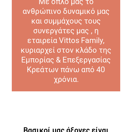
Με όπλο μας το
ανθρώπινο δυναμικό μας
και συμμάχους τους
συνεργάτες μας , η
εταιρεία Vittos Family,
κυριαρχεί στον κλάδο της
Εμπορίας & Επεξεργασίας
Κρεάτων πάνω από 40
χρόνια.
Βασικοί μας άξονες είναι