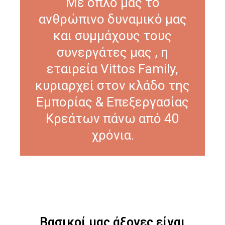
Με όπλο μας το
ανθρώπινο δυναμικό μας
και συμμάχους τους
συνεργάτες μας , η
εταιρεία Vittos Family,
κυριαρχεί στον κλάδο της
Εμπορίας & Επεξεργασίας
Κρεάτων πάνω από 40
χρόνια.
Βασικοί μας άξονες είναι