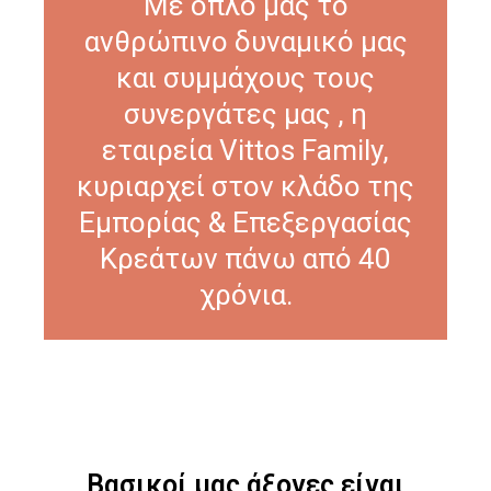
Με όπλο μας το
ανθρώπινο δυναμικό μας
και συμμάχους τους
συνεργάτες μας , η
εταιρεία Vittos Family,
κυριαρχεί στον κλάδο της
Εμπορίας & Επεξεργασίας
Κρεάτων πάνω από 40
χρόνια.
Βασικοί μας άξονες είναι