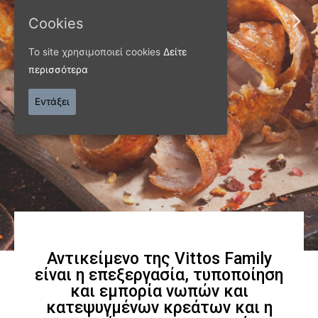
Cookies
Το site χρησιμοποιεί cookies
Δείτε
ΠΑΝΩ ΑΠΟ 40 ΧΡΟΝΙΑ
περισσότερα
Παράγουμε προϊόντα
Εντάξει
εξαιρετικής
ποιότητας
Γνωρίστε μας
Αντικείμενο της Vittos Family
είναι η επεξεργασία, τυποποίηση
και εμπορία νωπών και
κατεψυγμένων κρεάτων και η