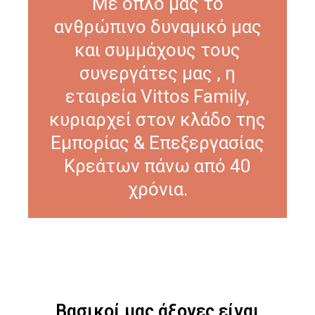
Με όπλο μας το
ανθρώπινο δυναμικό μας
και συμμάχους τους
συνεργάτες μας , η
εταιρεία Vittos Family,
κυριαρχεί στον κλάδο της
Εμπορίας & Επεξεργασίας
Κρεάτων πάνω από 40
χρόνια.
Βασικοί μας άξονες είναι