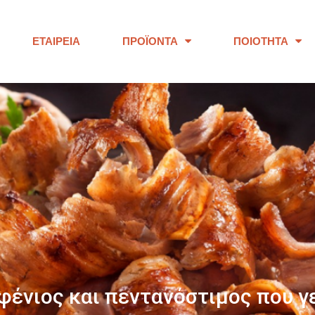
ΕΤΑΙΡΕΊΑ
ΠΡΟΪΌΝΤΑ
ΠΟΙΌΤΗΤΑ
ΠΑΝΩ ΑΠΟ 40 ΧΡΟΝΙΑ
ουμε προϊόντα εξαιρετικής ποι