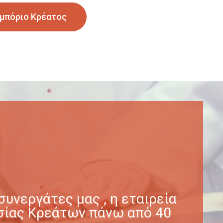
μπόριο Κρέατος
υνεργάτες μας , η εταιρεία
γασίας Κρεάτων πάνω από 40