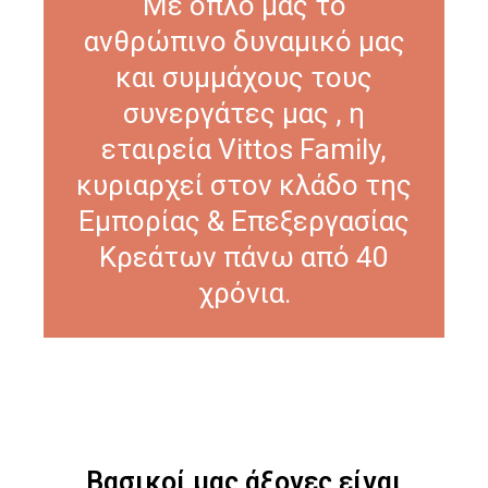
Με όπλο μας το
ανθρώπινο δυναμικό μας
και συμμάχους τους
συνεργάτες μας , η
εταιρεία Vittos Family,
κυριαρχεί στον κλάδο της
Εμπορίας & Επεξεργασίας
Κρεάτων πάνω από 40
χρόνια.
Βασικοί μας άξονες είναι