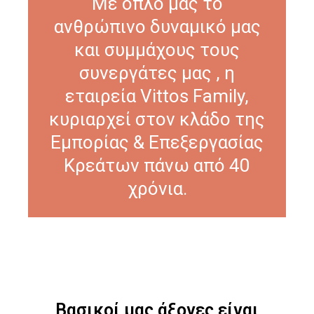
Με όπλο μας το
ανθρώπινο δυναμικό μας
και συμμάχους τους
συνεργάτες μας , η
εταιρεία Vittos Family,
κυριαρχεί στον κλάδο της
Εμπορίας & Επεξεργασίας
Κρεάτων πάνω από 40
χρόνια.
Βασικοί μας άξονες είναι