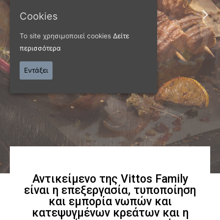
Παράγουμε προϊόντα
Cookies
εξαιρετικής
Το site χρησιμοποιεί cookies
Δείτε
περισσότερα
ποιότητας
Εντάξει
Γνωρίστε μας
Αντικείμενο της Vittos Family
είναι η επεξεργασία, τυποποίηση
και εμπορία νωπών και
κατεψυγμένων κρεάτων και η