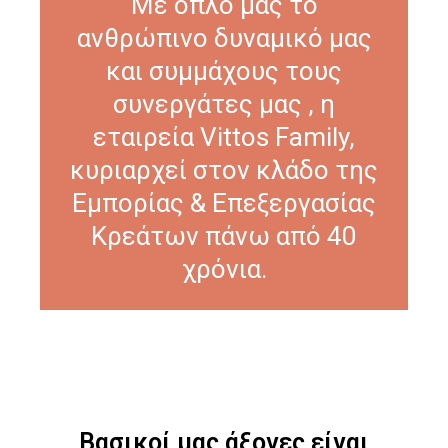
Με όπλο μας το
ανθρώπινο δυναμικό μας
και συμμάχους τους
συνεργάτες μας , η
εταιρεία Vittos Family,
κυριαρχεί στον κλάδο της
Εμπορίας & Επεξεργασίας
Κρεάτων πάνω από 40
χρόνια.
Βασικοί μας άξονες είναι