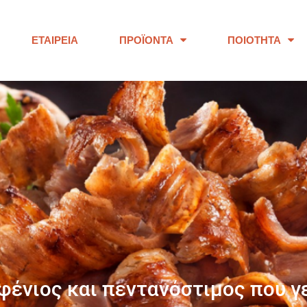
ΕΤΑΙΡΕΊΑ
ΠΡΟΪΌΝΤΑ
ΠΟΙΌΤΗΤΑ
ΠΑΝΩ ΑΠΟ 40 ΧΡΟΝΙΑ
ουμε προϊόντα εξαιρετικής ποι