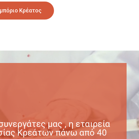
μπόριο Κρέατος
υνεργάτες μας , η εταιρεία
γασίας Κρεάτων πάνω από 40