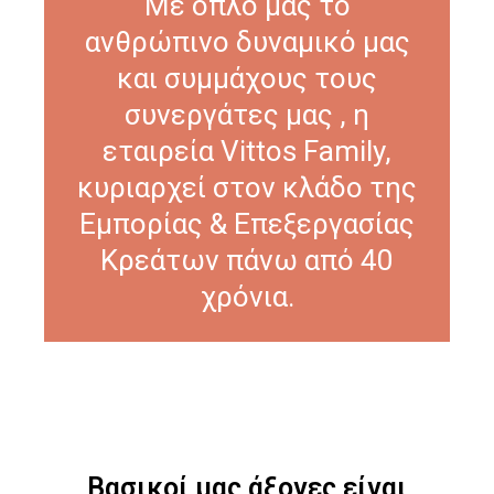
Με όπλο μας το
ανθρώπινο δυναμικό μας
και συμμάχους τους
συνεργάτες μας , η
εταιρεία Vittos Family,
κυριαρχεί στον κλάδο της
Εμπορίας & Επεξεργασίας
Κρεάτων πάνω από 40
χρόνια.
Βασικοί μας άξονες είναι