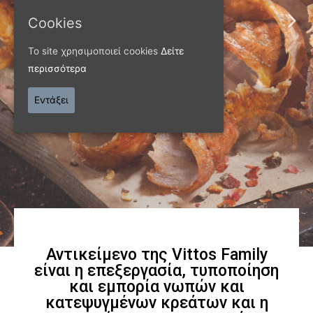
ΠΑΝΩ ΑΠΟ 40 ΧΡΟΝΙΑ
Cookies
Παράγουμε προϊόντα
Το site χρησιμοποιεί cookies
Δείτε
εξαιρετικής
περισσότερα
ποιότητας
Εντάξει
Γνωρίστε μας
Αντικείμενο της Vittos Family
είναι η επεξεργασία, τυποποίηση
και εμπορία νωπών και
κατεψυγμένων κρεάτων και η