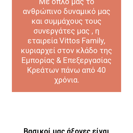
Με όπλο μας το
ανθρώπινο δυναμικό μας
και συμμάχους τους
συνεργάτες μας , η
εταιρεία Vittos Family,
κυριαρχεί στον κλάδο της
Εμπορίας & Επεξεργασίας
Κρεάτων πάνω από 40
χρόνια.
Βασικοί μας άξονες είναι