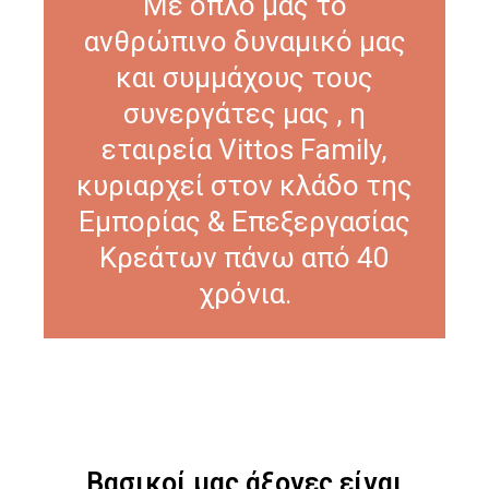
Με όπλο μας το
ανθρώπινο δυναμικό μας
και συμμάχους τους
συνεργάτες μας , η
εταιρεία Vittos Family,
κυριαρχεί στον κλάδο της
Εμπορίας & Επεξεργασίας
Κρεάτων πάνω από 40
χρόνια.
Βασικοί μας άξονες είναι