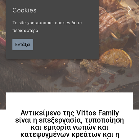
Παράγουμε προϊόντα
Cookies
εξαιρετικής
Το site χρησιμοποιεί cookies
Δείτε
περισσότερα
ποιότητας
Εντάξει
Γνωρίστε μας
Αντικείμενο της Vittos Family
είναι η επεξεργασία, τυποποίηση
και εμπορία νωπών και
κατεψυγμένων κρεάτων και η