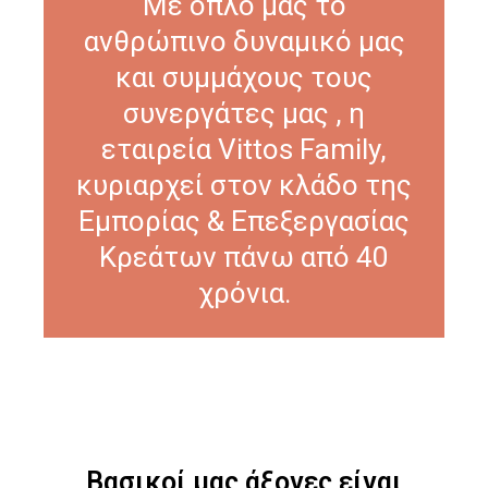
Με όπλο μας το
ανθρώπινο δυναμικό μας
και συμμάχους τους
συνεργάτες μας , η
εταιρεία Vittos Family,
κυριαρχεί στον κλάδο της
Εμπορίας & Επεξεργασίας
Κρεάτων πάνω από 40
χρόνια.
Βασικοί μας άξονες είναι