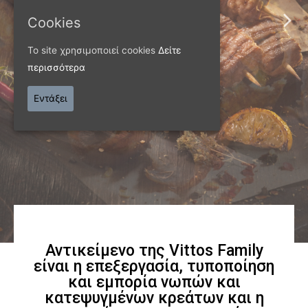
ΠΑΝΩ ΑΠΟ 40 ΧΡΟΝΙΑ
Cookies
Παράγουμε προϊόντα
Το site χρησιμοποιεί cookies
Δείτε
εξαιρετικής
περισσότερα
ποιότητας
Εντάξει
Γνωρίστε μας
Αντικείμενο της Vittos Family
είναι η επεξεργασία, τυποποίηση
και εμπορία νωπών και
κατεψυγμένων κρεάτων και η