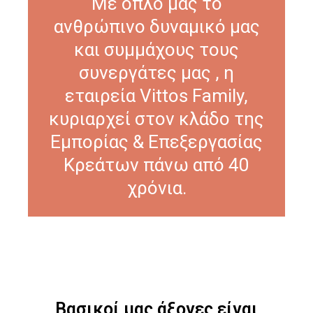
Με όπλο μας το
ανθρώπινο δυναμικό μας
και συμμάχους τους
συνεργάτες μας , η
εταιρεία Vittos Family,
κυριαρχεί στον κλάδο της
Εμπορίας & Επεξεργασίας
Κρεάτων πάνω από 40
χρόνια.
Βασικοί μας άξονες είναι